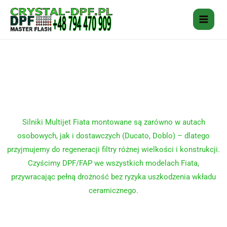
Przejdź
do
treści
Czyszczenie – regeneracja filtra
DPF/FAP FIAT. Regeneracja –
czyszczenie katalizatora FIAT
Silniki Multijet Fiata montowane są zarówno w autach
osobowych, jak i dostawczych (Ducato, Doblo) – dlatego
przyjmujemy do regeneracji filtry różnej wielkości i konstrukcji.
Czyścimy DPF/FAP we wszystkich modelach Fiata,
przywracając pełną drożność bez ryzyka uszkodzenia wkładu
ceramicznego.