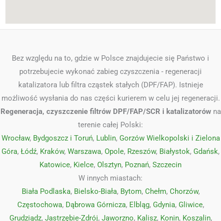
Bez względu na to, gdzie w Polsce znajdujecie się Państwo i
potrzebujecie wykonać zabieg czyszczenia - regeneracji
katalizatora lub filtra cząstek stałych (DPF/FAP). Istnieje
możliwość wysłania do nas części kurierem w celu jej regeneracji.
Regeneracja, czyszczenie filtrów DPF/FAP/SCR i katalizatorów
na
terenie całej Polski:
Wrocław
,
Bydgoszcz i Toruń
,
Lublin
,
Gorzów Wielkopolski i Zielona
Góra
,
Łódź
,
Kraków
,
Warszawa
,
Opole
,
Rzeszów
,
Białystok
,
Gdańsk
,
Katowice
,
Kielce
,
Olsztyn
,
Poznań
,
Szczecin
W innych miastach:
Biała Podlaska
,
Bielsko-Biała
,
Bytom
,
Chełm
,
Chorzów
,
Częstochowa
,
Dąbrowa Górnicza
,
Elbląg
,
Gdynia
,
Gliwice
,
Grudziądz
,
Jastrzębie-Zdrój
,
Jaworzno
,
Kalisz
,
Konin
,
Koszalin
,