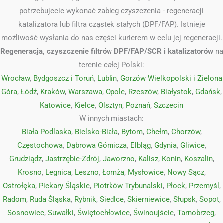
potrzebujecie wykonać zabieg czyszczenia - regeneracji
katalizatora lub filtra cząstek stałych (DPF/FAP). Istnieje
możliwość wysłania do nas części kurierem w celu jej regeneracji.
Regeneracja, czyszczenie filtrów DPF/FAP/SCR i katalizatorów
na
terenie całej Polski:
Wrocław
,
Bydgoszcz i Toruń
,
Lublin
,
Gorzów Wielkopolski i Zielona
Góra
,
Łódź
,
Kraków
,
Warszawa
,
Opole
,
Rzeszów
,
Białystok
,
Gdańsk
,
Katowice
,
Kielce
,
Olsztyn
,
Poznań
,
Szczecin
W innych miastach:
Biała Podlaska
,
Bielsko-Biała
,
Bytom
,
Chełm
,
Chorzów
,
Częstochowa
,
Dąbrowa Górnicza
,
Elbląg
,
Gdynia
,
Gliwice
,
Grudziądz
,
Jastrzębie-Zdrój
,
Jaworzno
,
Kalisz
,
Konin
,
Koszalin
,
Krosno
,
Legnica
,
Leszno
,
Łomża
,
Mysłowice
,
Nowy Sącz
,
Ostrołęka
,
Piekary Śląskie
,
Piotrków Trybunalski
,
Płock
,
Przemyśl
,
Radom
,
Ruda Śląska
,
Rybnik
,
Siedlce
,
Skierniewice
,
Słupsk
,
Sopot
,
Sosnowiec
,
Suwałki
,
Świętochłowice
,
Świnoujście
,
Tarnobrzeg
,