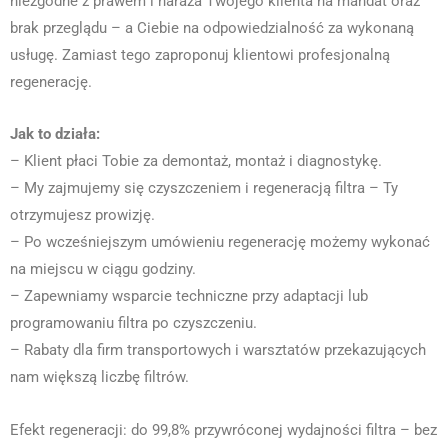
niezgodne z prawem i naraża Twojego klienta na mandat oraz
brak przeglądu – a Ciebie na odpowiedzialność za wykonaną
usługę. Zamiast tego zaproponuj klientowi profesjonalną
regenerację.
Jak to działa:
– Klient płaci Tobie za demontaż, montaż i diagnostykę.
– My zajmujemy się czyszczeniem i regeneracją filtra – Ty
otrzymujesz prowizję.
– Po wcześniejszym umówieniu regenerację możemy wykonać
na miejscu w ciągu godziny.
– Zapewniamy wsparcie techniczne przy adaptacji lub
programowaniu filtra po czyszczeniu.
– Rabaty dla firm transportowych i warsztatów przekazujących
nam większą liczbę filtrów.
Efekt regeneracji: do 99,8% przywróconej wydajności filtra – bez