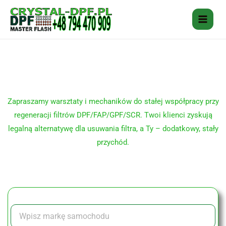
Przejdź
do
treści
Oferta dla warsztatów
samochodowych
Zapraszamy warsztaty i mechaników do stałej współpracy przy
regeneracji filtrów DPF/FAP/GPF/SCR. Twoi klienci zyskują
legalną alternatywę dla usuwania filtra, a Ty – dodatkowy, stały
przychód.
Zapisz się na czyszczenie DPF
MARKA SAMOCHODU