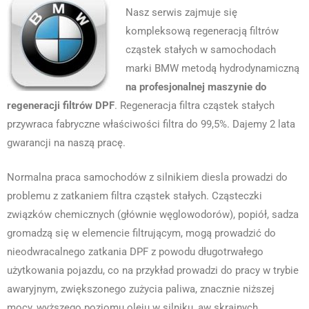
Nasz serwis zajmuje się
kompleksową regeneracją filtrów
cząstek stałych w samochodach
marki BMW metodą hydrodynamiczną
na profesjonalnej maszynie do
regeneracji filtrów DPF
. Regeneracja filtra cząstek stałych
przywraca fabryczne właściwości filtra do 99,5%. Dajemy 2 lata
gwarancji na naszą pracę.
Normalna praca samochodów z silnikiem diesla prowadzi do
problemu z zatkaniem filtra cząstek stałych. Cząsteczki
związków chemicznych (głównie węglowodorów), popiół, sadza
gromadzą się w elemencie filtrującym, mogą prowadzić do
nieodwracalnego zatkania DPF z powodu długotrwałego
użytkowania pojazdu, co na przykład prowadzi do pracy w trybie
awaryjnym, zwiększonego zużycia paliwa, znacznie niższej
mocy, wyższego poziomu oleju w silniku, aw skrajnych