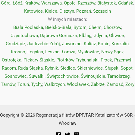
Góra
,
Łódź
,
Kraków
,
Warszawa
,
Opole
,
Rzeszów
,
Białystok
,
Gdańsk
,
Katowice
,
Kielce
,
Olsztyn
,
Poznań
,
Szczecin
W innych miastach:
Biała Podlaska
,
Bielsko-Biała
,
Bytom
,
Chełm
,
Chorzów
,
Częstochowa
,
Dąbrowa Górnicza
,
Elbląg
,
Gdynia
,
Gliwice
,
Grudziądz
,
Jastrzębie-Zdrój
,
Jaworzno
,
Kalisz
,
Konin
,
Koszalin
,
Krosno
,
Legnica
,
Leszno
,
Łomża
,
Mysłowice
,
Nowy Sącz
,
Ostrołęka
,
Piekary Śląskie
,
Piotrków Trybunalski
,
Płock
,
Przemyśl
,
Radom
,
Ruda Śląska
,
Rybnik
,
Siedlce
,
Skierniewice
,
Słupsk
,
Sopot
,
Sosnowiec
,
Suwałki
,
Świętochłowice
,
Świnoujście
,
Tarnobrzeg
,
Tarnów
,
Toruń
,
Tychy
,
Wałbrzych
,
Włocławek
,
Zabrze
,
Zamość
,
Żory
Copyright © 2026 Regeneracja filtrów DPF/FAP, Katalizatorów SCR -
Wrocław