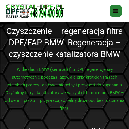
Przejdź
do
treści
Czyszczenie – regeneracja filtra
DPF/FAP BMW. Regeneracja –
czyszczenie katalizatora BMW
W dieslach BMW (seria xd) filtr DPF regeneruje się
automatycznie podczas jazdy, ale przy krótkich trasach
miejskich proces ten bywa niepełny i prowadzi do zapchania.
Czyścimy filtry i katalizatory we wszystkich modelach BMW –
od serii 1 po X5 – przywracając pełną drożność bez rozcinania
filtra.