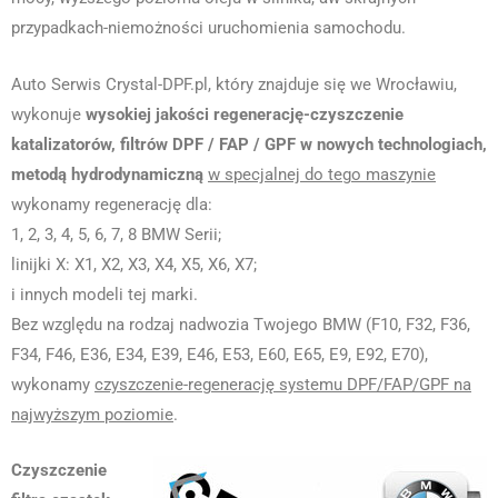
przypadkach-niemożności uruchomienia samochodu.
Auto Serwis Crystal-DPF.pl, który znajduje się we Wrocławiu,
wykonuje
wysokiej jakości regenerację-czyszczenie
katalizatorów, filtrów DPF / FAP / GPF w nowych technologiach,
metodą hydrodynamiczną
w specjalnej do tego maszynie
wykonamy regenerację dla:
1, 2, 3, 4, 5, 6, 7, 8 BMW Serii;
linijki X: X1, X2, X3, X4, X5, X6, X7;
i innych modeli tej marki.
Bez względu na rodzaj nadwozia Twojego BMW (F10, F32, F36,
F34, F46, E36, E34, E39, E46, E53, E60, E65, E9, E92, E70),
wykonamy
czyszczenie-regenerację systemu DPF/FAP/GPF na
najwyższym poziomie
.
Czyszczenie