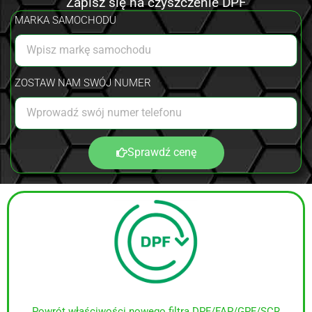
Zapisz się na czyszczenie DPF
MARKA SAMOCHODU
ZOSTAW NAM SWÓJ NUMER
Sprawdź cenę
Powrót właściwości nowego filtra DPF/FAP/GPF/SCR